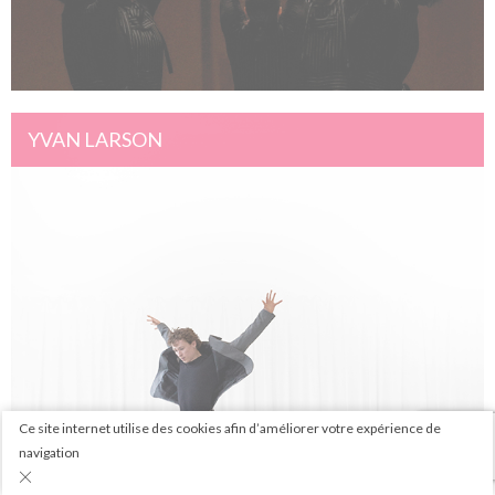
YVAN LARSON
Fisica dell’aspra comunione
10 - 12 décembre 2021
PAVILLON ADC
Ce site internet utilise des cookies afin d’améliorer votre expérience de
navigation