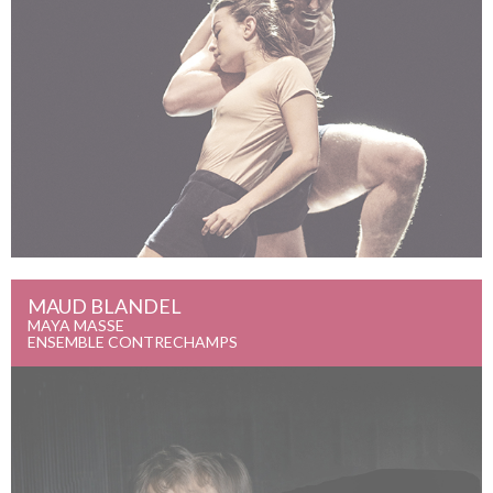
MAUD BLANDEL
Vocabulary of need (en rémineur)
MAYA MASSE
05 octobre 2021
ENSEMBLE CONTRECHAMPS
CHÂTEAU ROUGE