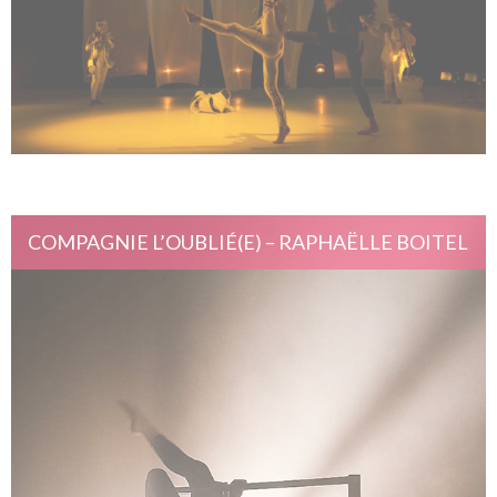
COMPAGNIE L’OUBLIÉ(E) – RAPHAËLLE BOITEL
Las Templas
19 novembre 2021
TU - THÉÂTRE DE L'USINE