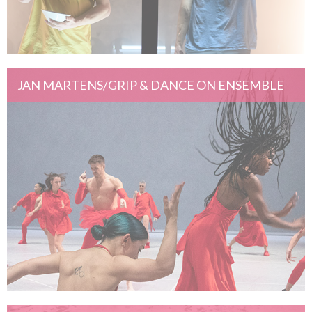
JAN MARTENS/GRIP & DANCE ON ENSEMBLE
Lab Rats
08 - 09 septembre 2021
LA BÂTIE-FESTIVAL DE GENÈVE