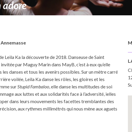
n adore
ge Annemasse
M
 de Leila Ka la découverte de 2018. Danseuse de Saint
L
invitée par Maguy Marin dans MayB, c’est à eux qu’elle
C
s les danses et tous les avenirs possibles. Sur un mètre carré
1
ière voilée, Leila Ka danse les rôles, les gloires et les
Su
comme sur
Stupid Fambaloo
, elle danse les multitudes de soi
mmage aux luttes et aux solidarités face à l’adversité, ielles
opper dans leurs mouvements les facettes tremblantes des
récision, aux rythmes millimétrés qui nous mène aux aguets