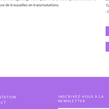
sse de trouvailles en transmutations.
Ta
: 
INSCRIVEZ-VOUS À LA
NTATION
NEWSLETTER
ACT