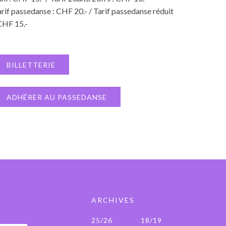
rif passedanse : CHF 20.- / Tarif passedanse réduit
CHF 15.-
BILLETTERIE
ADHÉRER AU PASSEDANSE
ARCHIVES
25/26
18/19