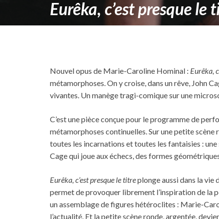
Eurêka, c’est presque le t
Nouvel opus de Marie-Caroline Hominal :
Eurêka, c’
métamorphoses. On y croise, dans un rêve, John Ca
vivantes. Un manège tragi-comique sur une micros
C’est une pièce conçue pour le programme de per
métamorphoses continuelles. Sur une petite scène 
toutes les incarnations et toutes les fantaisies : une 
Cage qui joue aux échecs, des formes géométriques 
Eurêka, c’est presque le titre
plonge aussi dans la vie 
permet de provoquer librement l’inspiration de la 
un assemblage de figures hétéroclites : Marie-Carol
l’actualité. Et la petite scène ronde, argentée, dev