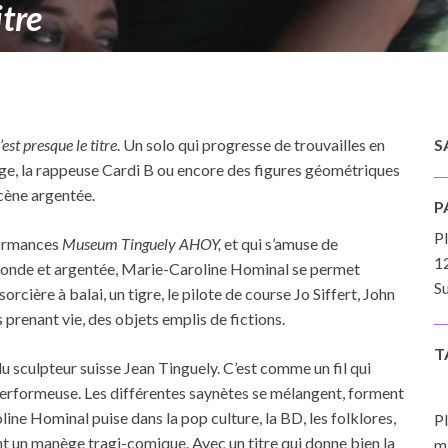
itre
est presque le titre
. Un solo qui progresse de trouvailles en
S
ge, la rappeuse Cardi B ou encore des figures géométriques
cène argentée.
P
P
formances
Museum Tinguely AHOY,
et qui s’amuse de
1
ronde et argentée, Marie-Caroline Hominal se permet
Su
sorcière à balai, un tigre, le pilote de course Jo Siffert, John
prenant vie, des objets emplis de fictions.
T
du sculpteur suisse Jean Tinguely. C’est comme un fil qui
performeuse. Les différentes saynètes se mélangent, forment
ine Hominal puise dans la pop culture, la BD, les folklores,
Pl
ient un manège tragi-comique. Avec un titre qui donne bien la
mi