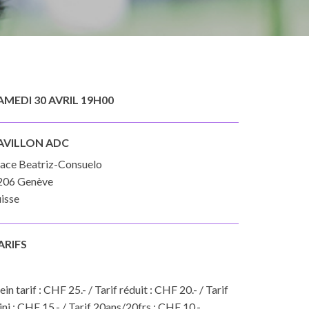
AMEDI 30 AVRIL 19H00
AVILLON ADC
lace Beatriz-Consuelo
206 Genève
isse
ARIFS
ein tarif : CHF 25.- / Tarif réduit : CHF 20.- / Tarif
ni : CHF 15.- / Tarif 20ans/20frs : CHF 10.-