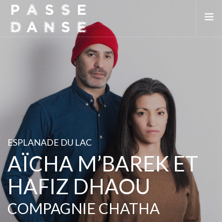
LA SAISON 25/26
MAI DE LA DANSE
LE PASSEDANSE
LES LIEUX PARTENAIRES
ADHÉREZ
ESPLANADE DU LAC
AÏCHA M’BAREK ET
HAFIZ DHAOU
COMPAGNIE CHATHA