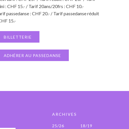
ni : CHF 15.- / Tarif 20ans/20frs : CHF 10.-
rif passedanse : CHF 20.- / Tarif passedanse réduit
CHF 15.-
BILLETTERIE
ADHÉRER AU PASSEDANSE
ARCHIVES
25/26
18/19