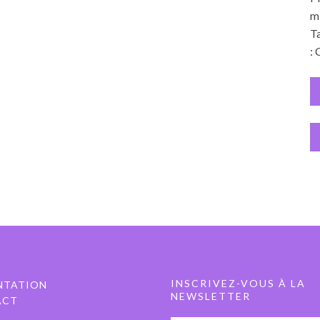
mi
Ta
: 
INSCRIVEZ-VOUS À LA
NTATION
NEWSLETTER
ACT