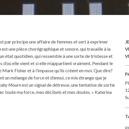
est par principe une affaire de femmes et sert à exprimer
J
n
est une pièce chorégraphique et sonore, qui travaille à la
V
un état quotidien, qui ressemble à une sorte de tristesse et
V
s d’où elle vient et si elle m’appartient vraiment. Pendant le
 Mark Fisher et à l’impasse qu’ils créent en moi. Que dire?
P
ent un mélange de force et d’ennui, ce mix étrange que je
P
Baby Mourn
est un signal de détresse, une tentative de sortie
1
avec toute ma force, mes décibels et mes doutes. » Katerina
Su
T
Pl