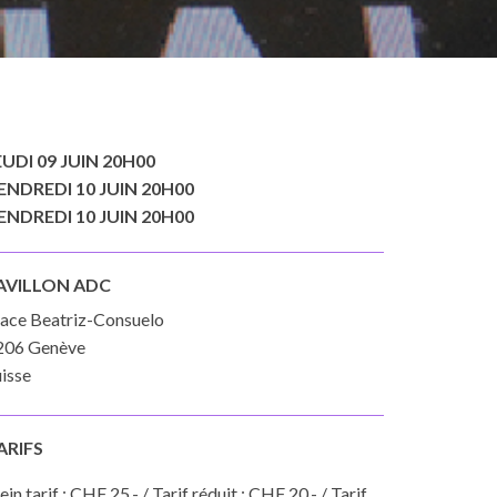
EUDI 09 JUIN 20H00
ENDREDI 10 JUIN 20H00
ENDREDI 10 JUIN 20H00
AVILLON ADC
lace Beatriz-Consuelo
206 Genève
isse
ARIFS
ein tarif : CHF 25.- / Tarif réduit : CHF 20.- / Tarif