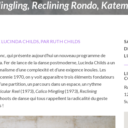
Mingling, Reclining Rondo, Kate
E LUCINDA CHILDS, PAR RUTH CHILDS
S
D
 donc, qui présente aujourd’hui un nouveau programme de
L
a. Fer de lance de la danse postmoderne, Lucinda Childs a un
imalisme d’une complexité et d’une exigence inouïes. Les
L
décennie 1970, on y voit apparaître trois éléments fondateurs
C
n d’une partition, un parcours dans un espace, un rythme
R
icular Reel
(1973),
Calico Mingling
(1973),
Reclining
1
hoots de danse qui tous rappellent la radicalité du geste
Su
 !