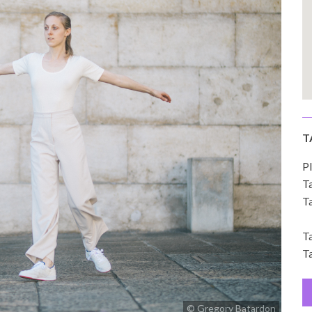
T
Pl
Ta
Ta
Ta
Ta
© Gregory Batardon