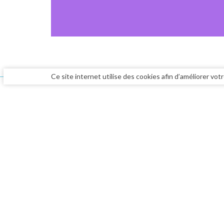
Ce site internet utilise des cookies afin d’améliorer vo
VOIR AUSSI
RUTH CHILDS ET
STÉPHANE VECCHIONE