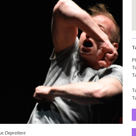
T
Pl
Ta
Ta
Ta
Ta
uc Depreitere