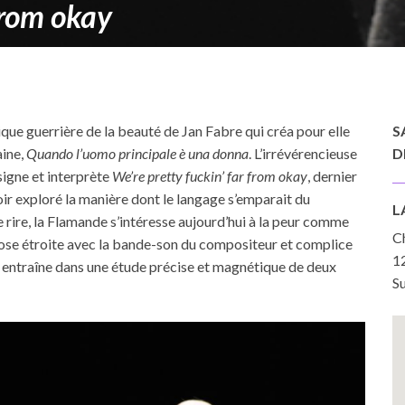
from okay
tique guerrière de la beauté de Jan Fabre qui créa pour elle
S
aine,
Quando l’uomo principale è una donna
. L’irrévérencieuse
D
signe et interprète
We’re pretty fuckin’ far from okay
, dernier
voir exploré la manière dont le langage s’emparait du
L
e rire, la Flamande s’intéresse aujourd’hui à la peur comme
C
iose étroite avec la bande-son du compositeur et complice
1
ntraîne dans une étude précise et magnétique de deux
Su