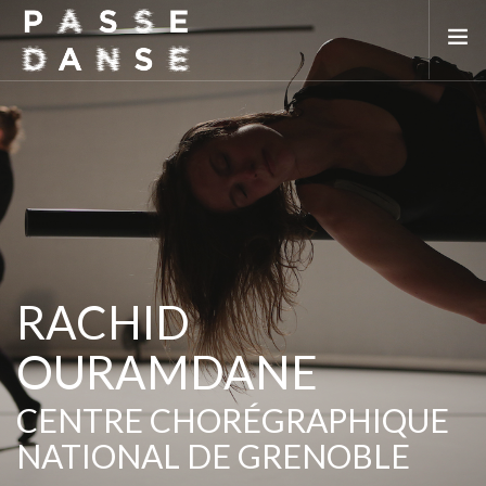
LA SAISON 25/26
MAI DE LA DANSE
LE PASSEDANSE
LES LIEUX PARTENAIRES
ADHÉREZ
RACHID
OURAMDANE
CENTRE CHORÉGRAPHIQUE
NATIONAL DE GRENOBLE