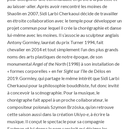
au laisser-aller. Après avoir rencontré les moines de
Shaolin en 2007, Sidi Larbi Cherkaoui décide de travailler
en étroite collaboration avec le temple pour développer un
projet commun pour lequel il crée la chorégraphie et danse
lui-même avec les moines. Il s’associe au sculpteur anglais
Antony Gormley, lauréat du prix Turner 1994, fait
chevalier en 2014 et tout simplement l’un des plus grands
noms des arts plastiques de notre époque, de son
monumental
Angel of the North
(1998) à son installation de
« formes corporelles » en fer
Sight
sur l’île de Délos en
2019. Gormley, qui partage le même intérêt que Sidi Larbi
Cherkaoui pour la philosophie bouddhiste, fut donc invité
à concevoir la scénographie. Pour la musique, le
chorégraphe fait appel à un proche collaborateur, le
compositeur polonais Szymon Brzóska, qu’on retrouve
cette saison aussi dans la création
Ukiyo-e
, à écrire la
musique. Il conçut le spectacle pour sa compagnie
Eastman et lui donna le nom sanskrit qui désigne les