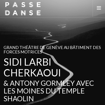
LA SAISON 25/26
MAI DE LA DANSE
LE PASSEDANSE
GRAND THÉÂTRE DE GENÈVE AU BÂTIMENT DES
LES LIEUX PARTENAIRES
FORCES MOTRICES
SIDI LARBI
ADHÉREZ
CHERKAOUI
& ANTONY GORMLEY AVEC
LES MOINES DU TEMPLE
SHAOLIN