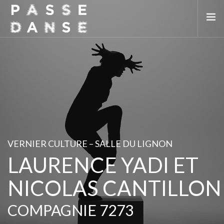
LA SAISON 25/26
MAI DE LA DANSE
LE PASSEDANSE
LES LIEUX PARTENAIRES
ADHÉREZ
VERNIER CULTURE – SALLE DU LIGNON
LAURENCE YADI ET
NICOLAS CANTILLON
COMPAGNIE 7273