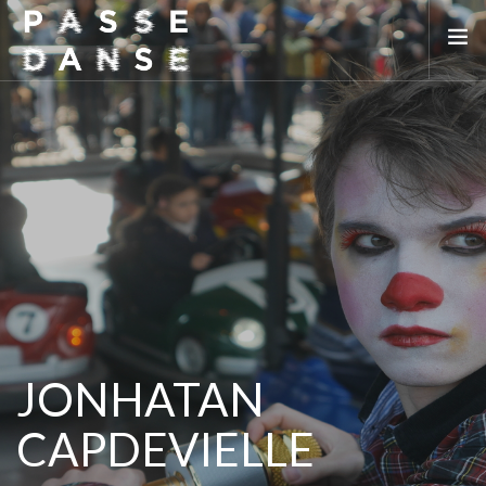
LA SAISON 25/26
MAI DE LA DANSE
LE PASSEDANSE
LES LIEUX PARTENAIRES
ADHÉREZ
JONHATAN
CAPDEVIELLE