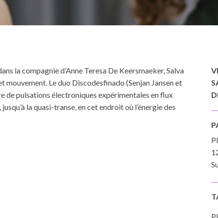
ur dans la compagnie d’Anne Teresa De Keersmaeker, Salva
V
on et mouvement. Le duo Discodesfinado (Senjan Jansen et
S
e de pulsations électroniques expérimentales en flux
D
jusqu’à la quasi-transe, en cet endroit où l’énergie des
P
P
1
Su
T
Pl