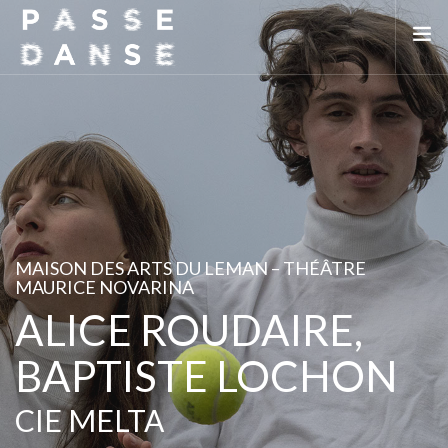
LA SAISON 25/26
MAI DE LA DANSE
LE PASSEDANSE
LES LIEUX PARTENAIRES
MAISON DES ARTS DU LEMAN – THÉÂTRE
ADHÉREZ
MAURICE NOVARINA
ALICE ROUDAIRE,
BAPTISTE LOCHON
CIE MELTA