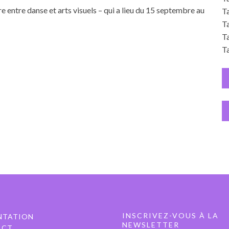
e entre danse et arts visuels – qui a lieu du 15 septembre au
Ta
T
T
Ta
INSCRIVEZ-VOUS À LA
NTATION
NEWSLETTER
ACT