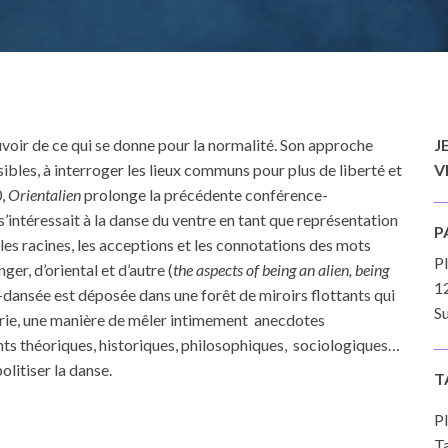
voir de ce qui se donne pour la normalité. Son approche
J
sibles, à interroger les lieux communs pour plus de liberté et
V
0,
Orientalien
prolonge la précédente conférence-
i s’intéressait à la danse du ventre en tant que représentation
P
les racines, les acceptions et les connotations des mots
P
ger, d’oriental et d’autre (
the aspects of being an alien, being
1
-dansée est déposée dans une forêt de miroirs flottants qui
Su
héorie, une manière de mêler intimement anecdotes
ts théoriques, historiques, philosophiques, sociologiques…
olitiser la danse.
T
Pl
Ta