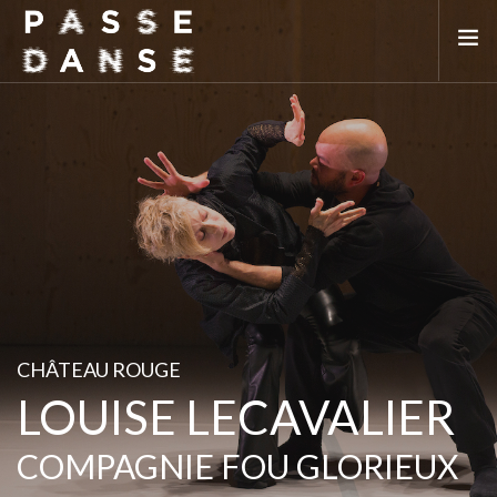
LA SAISON 25/26
MAI DE LA DANSE
LE PASSEDANSE
LES LIEUX PARTENAIRES
ADHÉREZ
CHÂTEAU ROUGE
LOUISE LECAVALIER
COMPAGNIE FOU GLORIEUX