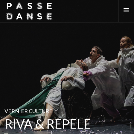
LA SAISON 25/26
MAI DE LA DANSE
LE PASSEDANSE
LES LIEUX PARTENAIRES
ADHÉREZ
VERNIER CULTURE
RIVA & REPELE