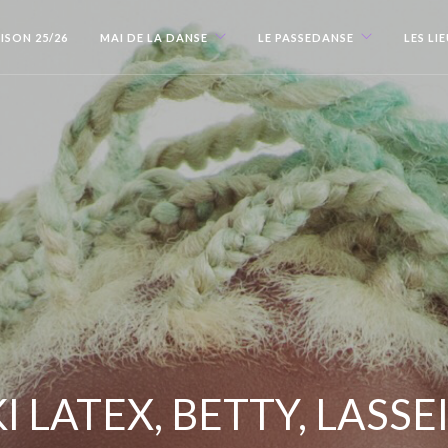
ISON 25/26
MAI DE LA DANSE
LE PASSEDANSE
LES LI
KI LATEX, BETTY, LASS