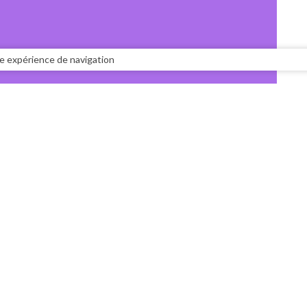
tre expérience de navigation
INSCRIVEZ-VOUS À LA
NTATION
NEWSLETTER
ACT