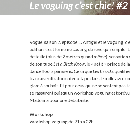
Le voguing c’est chic! #2
Vogue, saison 2, épisode 1. Antigel et le voguing, c’
édition, c’est le même casting de rêve qui rempile: 
de taille (plus de 2 mètres quand même), sensation
de son tube
Let a Bitch Know
, le « petit » prince de
dancefloors parisiens. Celui que
Les Inrocks
qualifie
française ultraformatée » tape dans le mille avec un
glam à souhait. Et pour ceux qui ne se sentent pas tou
se rassurent puisqu’un workshop voguing est prévu 
Madonna pour une débutante.
Workshop
Workshop voguing de 21h à 22h