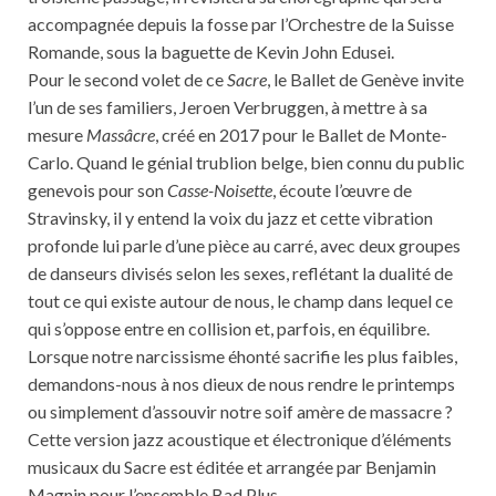
accompagnée depuis la fosse par l’Orchestre de la Suisse
Romande, sous la baguette de Kevin John Edusei.
Pour le second volet de ce
Sacre
, le Ballet de Genève invite
l’un de ses familiers, Jeroen Verbruggen, à mettre à sa
mesure
Massâcre
, créé en 2017 pour le Ballet de Monte-
Carlo. Quand le génial trublion belge, bien connu du public
genevois pour son
Casse-Noisette
, écoute l’œuvre de
Stravinsky, il y entend la voix du jazz et cette vibration
profonde lui parle d’une pièce au carré, avec deux groupes
de danseurs divisés selon les sexes, reflétant la dualité de
tout ce qui existe autour de nous, le champ dans lequel ce
qui s’oppose entre en collision et, parfois, en équilibre.
Lorsque notre narcissisme éhonté sacrifie les plus faibles,
demandons-nous à nos dieux de nous rendre le printemps
ou simplement d’assouvir notre soif amère de massacre ?
Cette version jazz acoustique et électronique d’éléments
musicaux du Sacre est éditée et arrangée par Benjamin
Magnin pour l’ensemble Bad Plus.