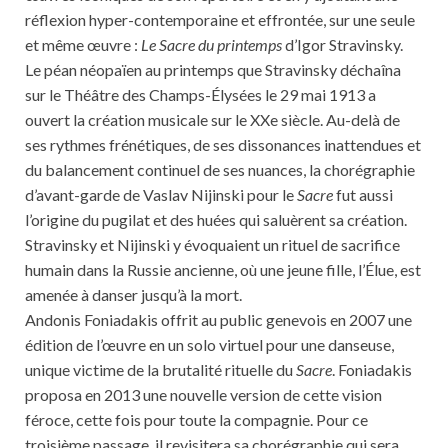
réflexion hyper-contemporaine et effrontée, sur une seule
et même œuvre :
Le Sacre du printemps
d’Igor Stravinsky.
Le péan néopaïen au printemps que Stravinsky déchaîna
sur le Théâtre des Champs-Élysées le 29 mai 1913 a
ouvert la création musicale sur le XXe siècle. Au-delà de
ses rythmes frénétiques, de ses dissonances inattendues et
du balancement continuel de ses nuances, la chorégraphie
d’avant-garde de Vaslav Nijinski pour le
Sacre
fut aussi
l’origine du pugilat et des huées qui saluèrent sa création.
Stravinsky et Nijinski y évoquaient un rituel de sacrifice
humain dans la Russie ancienne, où une jeune fille, l’Élue, est
amenée à danser jusqu’à la mort.
Andonis Foniadakis offrit au public genevois en 2007 une
édition de l’œuvre en un solo virtuel pour une danseuse,
unique victime de la brutalité rituelle du
Sacre
. Foniadakis
proposa en 2013 une nouvelle version de cette vision
féroce, cette fois pour toute la compagnie. Pour ce
troisième passage, il revisitera sa chorégraphie qui sera