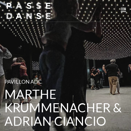
LA SAISON 25/26
MAI DE LA DANSE
LE PASSEDANSE
LES LIEUX PARTENAIRES
ADHÉREZ
PAVILLON ADC
MARTHE
KRUMMENACHER &
ADRIAN CIANCIO