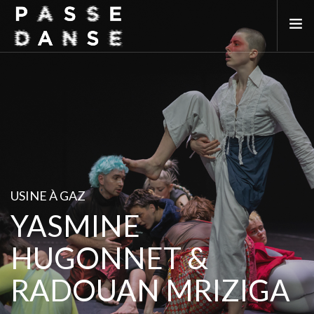
LA SAISON 25/26
MAI DE LA DANSE
LE PASSEDANSE
LES LIEUX PARTENAIRES
ADHÉREZ
USINE À GAZ
YASMINE
HUGONNET &
RADOUAN MRIZIGA