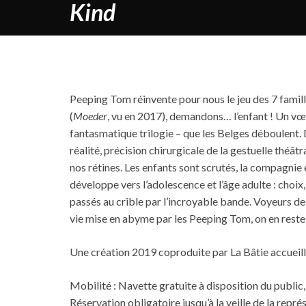
Kind
Peeping Tom réinvente pour nous le jeu des 7 famille
(
Moeder
, vu en 2017), demandons… l’enfant ! Un vœ
fantasmatique trilogie – que les Belges déboulent. 
réalité, précision chirurgicale de la gestuelle théâ
nos rétines. Les enfants sont scrutés, la compagnie
développe vers l’adolescence et l’âge adulte : choix
passés au crible par l’incroyable bande. Voyeurs de
vie mise en abyme par les Peeping Tom, on en reste 
Une création 2019 coproduite par La Bâtie accueill
Mobilité : Navette gratuite à disposition du public, 
Réservation obligatoire jusqu’à la veille de la repre