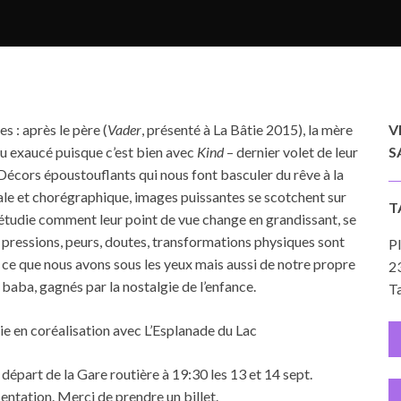
s : après le père (
Vader
, présenté à La Bâtie 2015), la mère
V
u exaucé puisque c’est bien avec
Kind
– dernier volet de leur
S
Décors époustouflants qui nous font basculer du rêve à la
trale et chorégraphique, images puissantes se scotchent sur
T
 étudie comment leur point de vue change en grandissant, se
, pressions, peurs, doutes, transformations physiques sont
Pl
 ce que nous avons sous les yeux mais aussi de notre propre
23
baba, gagnés par la nostalgie de l’enfance.
Ta
ie en coréalisation avec L’Esplanade du Lac
départ de la Gare routière à 19:30 les 13 et 14 sept.
́sentation. Merci de prendre un billet.