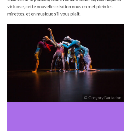
virtuose, cette nouvelle création nous en met plein les
mirettes, et en musique s’il vous plaît.
© Gregory Bartadon