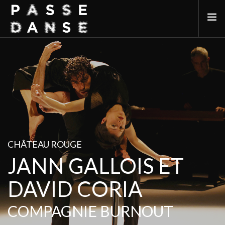
LA SAISON 25/26
MAI DE LA DANSE
LE PASSEDANSE
LES LIEUX PARTENAIRES
ADHÉREZ
CHÂTEAU ROUGE
JANN GALLOIS ET
DAVID CORIA
COMPAGNIE BURNOUT