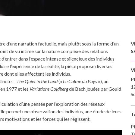
ère d’une narration factuelle, mais plutôt sous la forme d’un
V
int de vu intime sur la nature complexe des relations
S
’entrer dans l’espace intense et silencieux des individus
uire l’expérience de la réalité, la pièce propose diverses
V
e dont elles affectent les individus.
P
tinctes :
The Quiet in the Land
(«
Le Calme du Pays
»), un
1
en 1977 et les
Variations Goldberg
de Bach jouées par Gould
Su
culation d’une pensée par l’exploration des réseaux
le permet une observation des individus, une étude de leurs
T
s motivations et les forces qui les régissent.
Pl
Ta