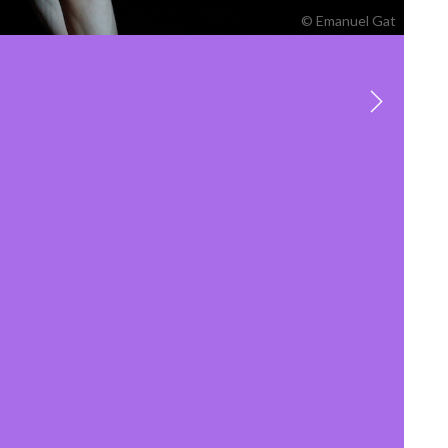
© Emanuel Gat
Next