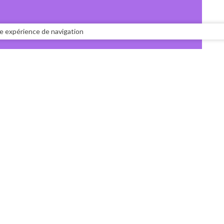
tre expérience de navigation
INSCRIVEZ-VOUS À LA
NTATION
NEWSLETTER
ACT