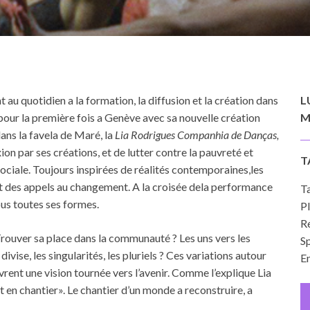
u quotidien a la formation, la diffusion et la création dans
L
t pour la première fois a Genève avec sa nouvelle création
M
ans la favela de Maré, la
Lia Rodrigues Companhia de Danças,
xion par ses créations, et de lutter contre la pauvreté et
T
 sociale. Toujours inspirées de réalités contemporaines,les
 et des appels au changement. A la croisée dela performance
Ta
ous toutes ses formes.
Pl
Ré
uver sa place dans la communauté ? Les uns vers les
Sp
 divise, les singularités, les pluriels ? Ces variations autour
En
rent une vision tournée vers l’avenir. Comme l’explique Lia
nt en chantier». Le chantier d’un monde a reconstruire, a