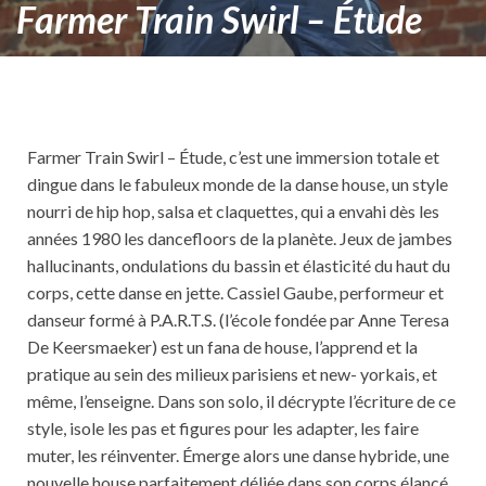
Farmer Train Swirl – Étude
Farmer Train Swirl – Étude, c’est une immersion totale et
dingue dans le fabuleux monde de la danse house, un style
nourri de hip hop, salsa et claquettes, qui a envahi dès les
années 1980 les dancefloors de la planète. Jeux de jambes
hallucinants, ondulations du bassin et élasticité du haut du
corps, cette danse en jette. Cassiel Gaube, performeur et
danseur formé à P.A.R.T.S. (l’école fondée par Anne Teresa
De Keersmaeker) est un fana de house, l’apprend et la
pratique au sein des milieux parisiens et new- yorkais, et
même, l’enseigne. Dans son solo, il décrypte l’écriture de ce
style, isole les pas et figures pour les adapter, les faire
muter, les réinventer. Émerge alors une danse hybride, une
nouvelle house parfaitement déliée dans son corps élancé.