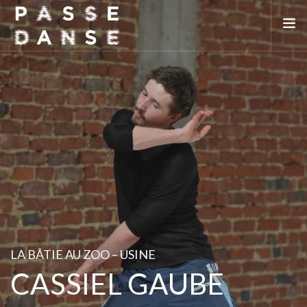
LA SAISON 25/26
MAI DE LA DANSE
LE PASSEDANSE
LES LIEUX PARTENAIRES
ADHÉREZ
LA BÂTIE AU ZOO – USINE
CASSIEL GAUBE