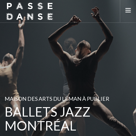
LA SAISON 25/26
MAI DE LA DANSE
LE PASSEDANSE
LES LIEUX PARTENAIRES
ADHÉREZ
MAISON DES ARTS DU LÉMAN À PUBLIER
BALLETS JAZZ
MONTRÉAL