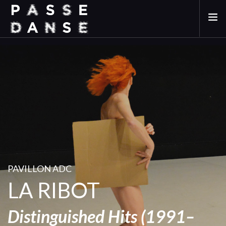
LA SAISON 25/26
MAI DE LA DANSE
LE PASSEDANSE
LES LIEUX PARTENAIRES
ADHÉREZ
PAVILLON ADC
LA RIBOT
Distinguished Hits (1991–