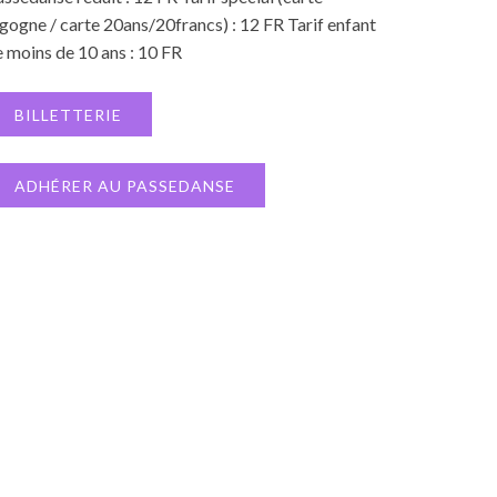
gogne / carte 20ans/20francs) : 12 FR Tarif enfant
 moins de 10 ans : 10 FR
BILLETTERIE
ADHÉRER AU PASSEDANSE