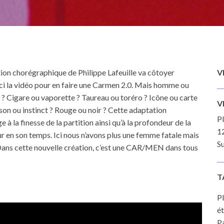
éation chorégraphique de Philippe Lafeuille va côtoyer
V
is-ci la vidéo pour en faire une Car­men 2.0. Mais homme ou
 Cigare ou vaporette ? Taureau ou toréro ? Icône ou carte
V
ison ou instinct ? Rouge ou noir ? Cette adaptation
P
 la finesse de la partition ainsi qu’à la profondeur de la
1
r en son temps. Ici nous n’avons plus une femme fatale mais
Su
 Dans cette nouvelle création, c’est une CAR/MEN dans tous
T
Pl
ét
Pa