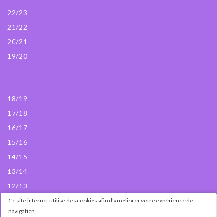
22/23
21/22
20/21
19/20
18/19
17/18
16/17
15/16
14/15
13/14
12/13
Ce site internet utilise des cookies afin d’améliorer votre expérience de
© Passedanse 2024
navigation