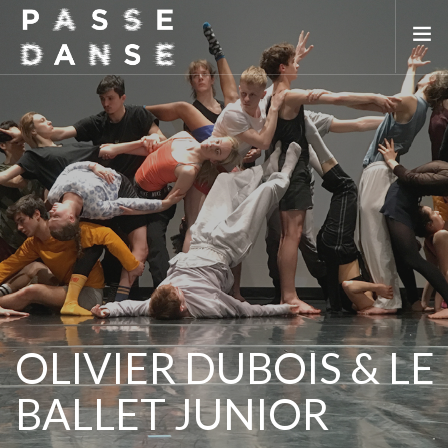
LA SAISON 25/26
MAI DE LA DANSE
LE PASSEDANSE
LES LIEUX PARTENAIRES
ADHÉREZ
OLIVIER DUBOIS & LE
BALLET JUNIOR