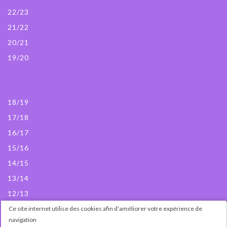
22/23
21/22
20/21
19/20
18/19
17/18
16/17
15/16
14/15
13/14
12/13
Ce site internet utilise des cookies afin d’améliorer votre expérience de
© Passedanse 2024
navigation