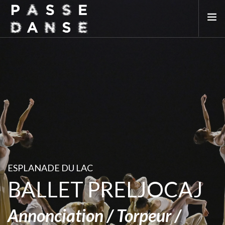
LA SAISON 25/26
MAI DE LA DANSE
LE PASSEDANSE
LES LIEUX PARTENAIRES
ADHÉREZ
ESPLANADE DU LAC
BALLET PRELJOCAJ
Annonciation / Torpeur /