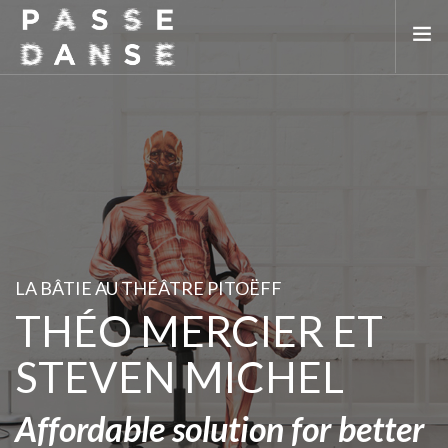
LA SAISON 25/26
MAI DE LA DANSE
LE PASSEDANSE
LES LIEUX PARTENAIRES
ADHÉREZ
LA BÂTIE AU THÉÂTRE PITOËFF
THÉO MERCIER ET
STEVEN MICHEL
Affordable solution for better