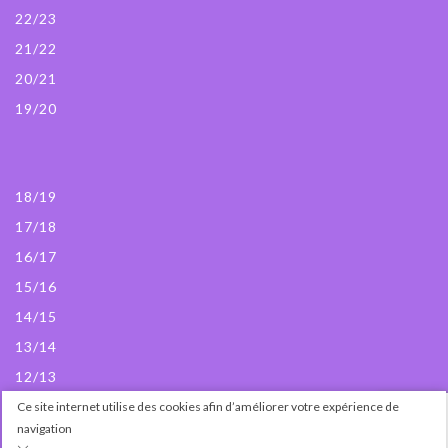
22/23
21/22
20/21
19/20
18/19
17/18
16/17
15/16
14/15
13/14
12/13
Ce site internet utilise des cookies afin d’améliorer votre expérience de
© Passedanse 2024
navigation
Site par
Cosmogama