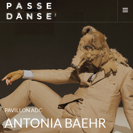
LA SAISON 25/26
MAI DE LA DANSE
LE PASSEDANSE
LES LIEUX PARTENAIRES
ADHÉREZ
PAVILLON ADC
ANTONIA BAEHR