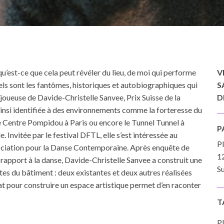
n, qu’est-ce que cela peut révéler du lieu, de moi qui performe
V
els sont les fantômes, historiques et autobiographiques qui
S
 joueuse de Davide-Christelle Sanvee, Prix Suisse de la
D
t ainsi identifiée à des environnements comme la forteresse du
le Centre Pompidou à Paris ou encore le Tunnel Tunnel à
P
le. Invitée par le festival DFTL, elle s’est intéressée au
P
sociation pour la Danse Contemporaine. Après enquête de
1
rapport à la danse, Davide-Christelle Sanvee a construit une
Su
es du bâtiment : deux existantes et deux autres réalisées
 pour construire un espace artistique permet d’en raconter
T
Pl