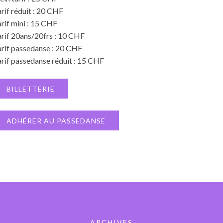
rif réduit : 20 CHF
rif mini : 15 CHF
arif 20ans/20frs : 10 CHF
arif passedanse : 20 CHF
rif passedanse réduit : 15 CHF
BILLETTERIE
ADHÉRER AU PASSEDANSE
ARCHIVES