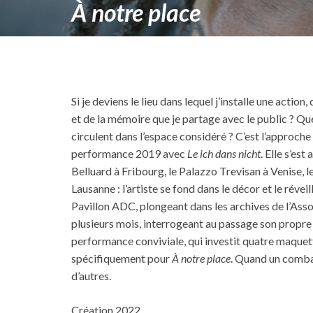
À notre place
Si je deviens le lieu dans lequel j’installe une actio
et de la mémoire que je partage avec le public ? Qu
circulent dans l’espace considéré ? C’est l’approche
performance 2019 avec
Le ich dans nicht
. Elle s’es
Belluard à Fribourg, le Palazzo Trevisan à Venise, 
Lausanne : l’artiste se fond dans le décor et le réveil
Pavillon ADC, plongeant dans les archives de l’As
plusieurs mois, interrogeant au passage son propre 
performance conviviale, qui investit quatre maquett
spécifiquement pour
À notre place
. Quand un combat
d’autres.
Création 2022