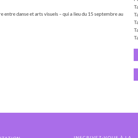
Ta
e entre danse et arts visuels – qui a lieu du 15 septembre au
Ta
T
T
Ta
INSCRIVEZ-VOUS À LA