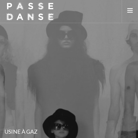
LA SAISON 25/26
MAI DE LA DANSE
LE PASSEDANSE
LES LIEUX PARTENAIRES
ADHÉREZ
USINE À GAZ