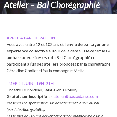
Atelier – Bal Chorégraphié
APPEL A PARTICIPATION
Vous avez entre 12 et 102 ans et
l’envie de partager une
expérience collective
autour de la danse ?
Devenez les «
ambassadeur·ice·x·s » du Bal Chorégraphié
en
participant à l’un des
ateliers
proposés par la chorégraphe
Géraldine Chollet et/ou la compagnie Melta.
· MER 24 JUIN · 19H-21H
Théâtre Le Bordeau, Saint-Genis Pouilly
Gratuit sur inscription –
atelier@passedanse.com
Présence indispensable à l’un des ateliers et le soir du bal
(participation gratuite).
Les jeunes de -16 ans doivent être accompagné·e·x·s d’un·e