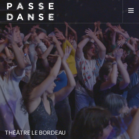
LA SAISON 25/26
MAI DE LA DANSE
LE PASSEDANSE
LES LIEUX PARTENAIRES
ADHÉREZ
THÉÂTRE LE BORDEAU