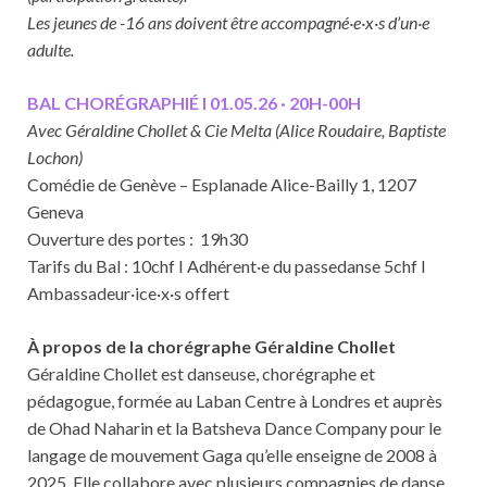
Les jeunes de -16 ans doivent être accompagné·e·x·s d’un·e
adulte.
BAL CHORÉGRAPHIÉ I 01.05.26 · 20H-00H
Avec Géraldine Chollet & Cie Melta (Alice Roudaire, Baptiste
Lochon)
Comédie de Genève – Esplanade Alice-Bailly 1, 1207
Geneva
Ouverture des portes : 19h30
Tarifs du Bal : 10chf I Adhérent·e du passedanse 5chf I
Ambassadeur·ice·x·s offert
À propos de la chorégraphe Géraldine Chollet
Géraldine Chollet est danseuse, chorégraphe et
pédagogue, formée au Laban Centre à Londres et auprès
de Ohad Naharin et la Batsheva Dance Company pour le
langage de mouvement Gaga qu’elle enseigne de 2008 à
2025. Elle collabore avec plusieurs compagnies de danse