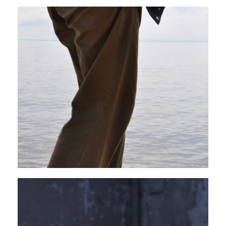
I need help immediatly
09 - 13 décembre 2025
PAVILLON ADC
La Tendresse du ventre de la baleine
13 - 15 novembre 2025
PAVILLON ADC