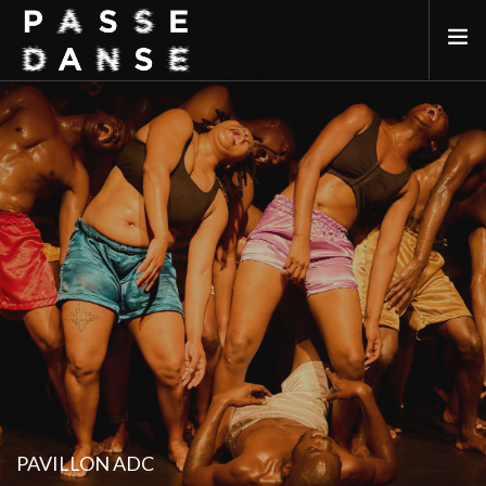
LA SAISON 25/26
MAI DE LA DANSE
LE PASSEDANSE
LES LIEUX PARTENAIRES
ADHÉREZ
PAVILLON ADC