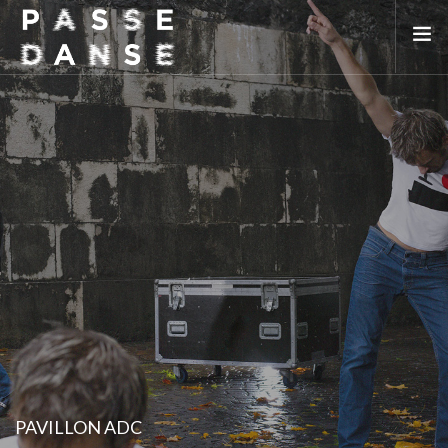
LA SAISON 25/26
MAI DE LA DANSE
LE PASSEDANSE
LES LIEUX PARTENAIRES
ADHÉREZ
PAVILLON ADC