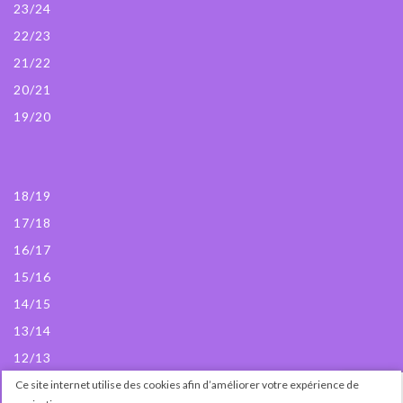
23/24
22/23
21/22
20/21
19/20
18/19
17/18
16/17
15/16
14/15
13/14
12/13
Ce site internet utilise des cookies afin d’améliorer votre expérience de
© Passedanse 2024