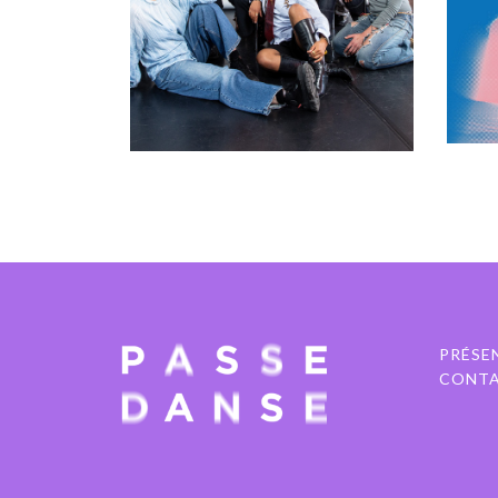
Jeremy Nedd, Jolie
MA
Ngemi et La
01 
Manufacture
10 - 11 juin 2026
PAVILLON ADC
PRÉSE
CONT