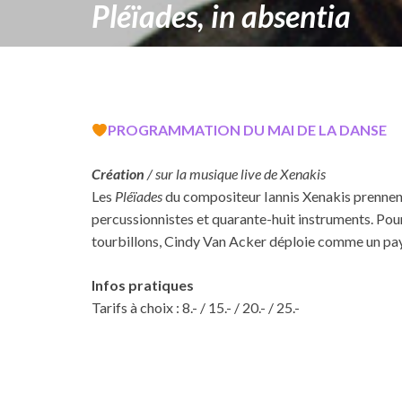
Pléïades, in absentia
PROGRAMMATION DU MAI DE LA DANSE
Création
/ sur la musique live de Xenakis
Les
Pléïades
du compositeur Iannis Xenakis prennent l
percussionnistes et quarante-huit instruments. Pour 
tourbillons, Cindy Van Acker déploie comme un pay
Infos pratiques
Tarifs à choix : 8.- / 15.- / 20.- / 25.-