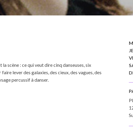
M
J
V
a scène : ce qui veut dire cinq danseuses, six
S
faire lever des galaxies, des cieux, des vagues, des
D
sage percussif à danser.
P
P
1
Su