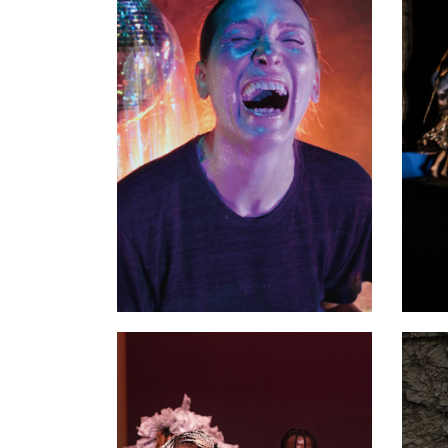
Les choses graves
Ca
30 janvier - 01 février 2026
05 -
PAVILLON ADC
PAV