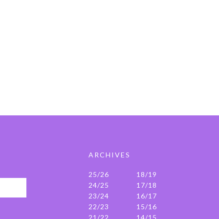
ARCHIVES
25/26
18/19
24/25
17/18
23/24
16/17
22/23
15/16
21/22
14/15