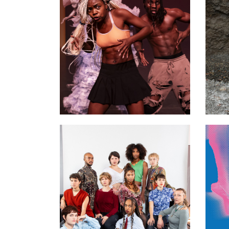
Mbok’Elengi
Si 
por
11 - 13 mars 2026
26 
PAVILLON ADC
PAV