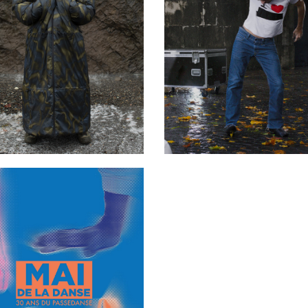
me ves ir con todo, es
That’s twisted
que a la noche lloro
21 - 25 avril 2026
- 28 mars 2026
PAVILLON ADC
ILLON ADC