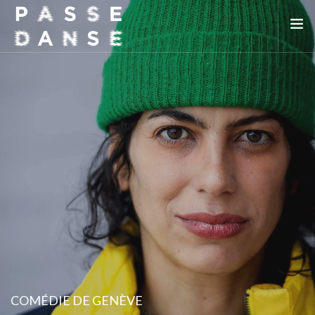
LA SAISON 25/26
MAI DE LA DANSE
LE PASSEDANSE
LES LIEUX PARTENAIRES
ADHÉREZ
COMÉDIE DE GENÈVE