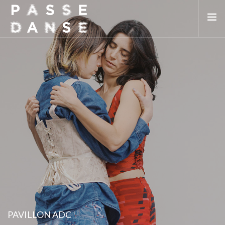
LA SAISON 25/26
MAI DE LA DANSE
LE PASSEDANSE
LES LIEUX PARTENAIRES
ADHÉREZ
PAVILLON ADC