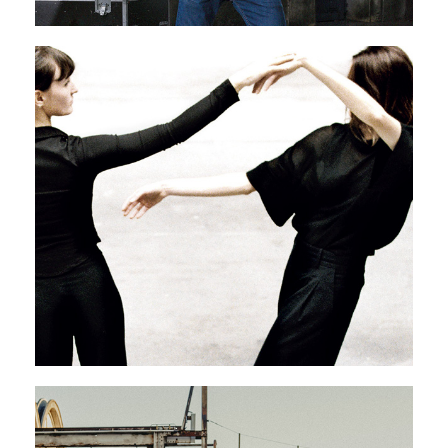
That’s twisted
21 - 25 avril 2026
PAVILLON ADC
Pléïades, in absentia
27 - 31 mai 2026