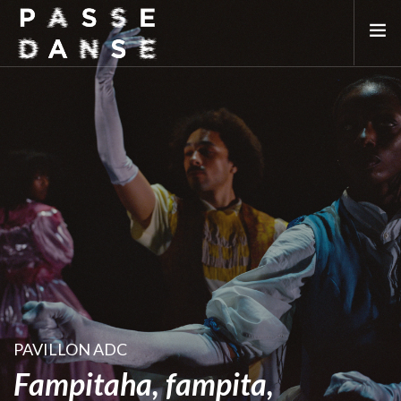
LA SAISON 25/26
MAI DE LA DANSE
LE PASSEDANSE
LES LIEUX PARTENAIRES
ADHÉREZ
PAVILLON ADC
Fampitaha, fampita,