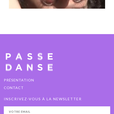
I need help immediatly
09 - 13 décembre 2025
PAVILLON ADC
PRÉSENTATION
CONTACT
INSCRIVEZ-VOUS À LA NEWSLETTER