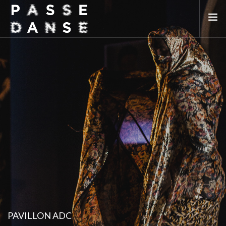
LA SAISON 25/26
MAI DE LA DANSE
LE PASSEDANSE
LES LIEUX PARTENAIRES
ADHÉREZ
PAVILLON ADC