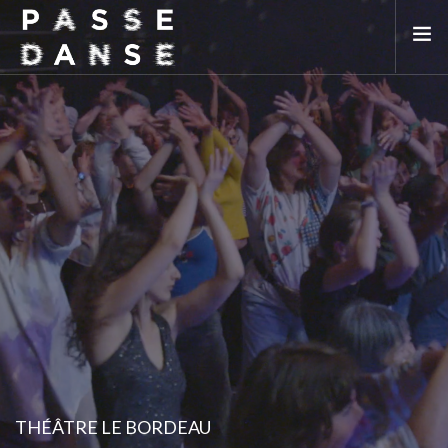
LA SAISON 25/26
MAI DE LA DANSE
LE PASSEDANSE
LES LIEUX PARTENAIRES
ADHÉREZ
THÉÂTRE LE BORDEAU